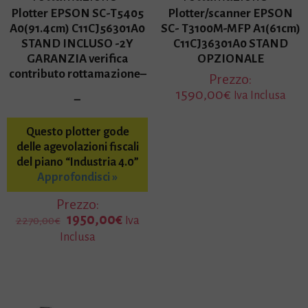
Plotter EPSON SC-T5405
Plotter/scanner EPSON
A0(91.4cm) C11CJ56301A0
SC- T3100M-MFP A1(61cm)
STAND INCLUSO -2Y
C11CJ36301A0 STAND
GARANZIA verifica
OPZIONALE
contributo rottamazione–
Prezzo:
1590,00
€
Iva Inclusa
–
Questo plotter gode
delle agevolazioni fiscali
del piano “Industria 4.0”
Approfondisci »
Prezzo:
I
I
1950,00
€
Iva
2270,00
€
l
l
Inclusa
p
p
r
r
e
e
z
z