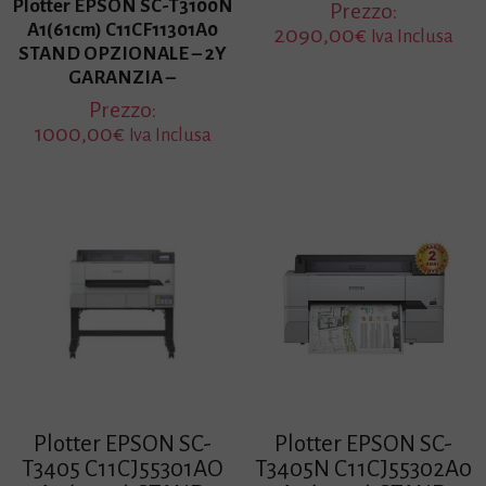
Plotter EPSON SC-T3100N
Prezzo:
A1(61cm) C11CF11301A0
2090,00
€
Iva Inclusa
STAND OPZIONALE – 2Y
GARANZIA –
Prezzo:
1000,00
€
Iva Inclusa
Plotter EPSON SC-
Plotter EPSON SC-
T3405 C11CJ55301AO
T3405N C11CJ55302A0