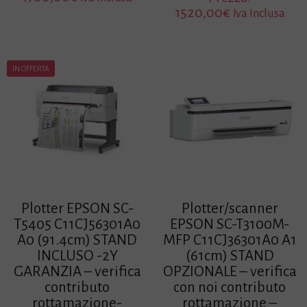
1520,00
€
Iva Inclusa
IN OFFERTA
Plotter EPSON SC-
Plotter/scanner
T5405 C11CJ56301A0
EPSON SC-T3100M-
A0 (91.4cm) STAND
MFP C11CJ36301A0 A1
INCLUSO -2Y
(61cm) STAND
GARANZIA – verifica
OPZIONALE – verifica
contributo
con noi contributo
rottamazione-
rottamazione –