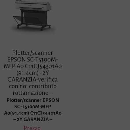
z
z
o
o
o
a
r
t
i
t
g
u
i
a
n
l
a
e
Plotter/scanner
l
è
EPSON SC-T5100M-
e
:
MFP A0 C11CJ54301A0
e
1
(91.4cm) -2Y
r
9
GARANZIA-verifica
a
5
con noi contributo
:
0
rottamazione –
2
,
Plotter/scanner EPSON
2
0
SC-T5100M-MFP
7
0
A0(91.4cm) C11CJ54301A0
0
€
– 2Y GARANZIA –
,
.
Prezzo:
0