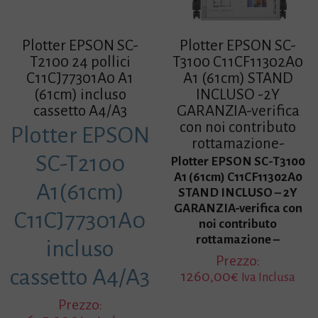
Plotter EPSON SC-
Plotter EPSON SC-
T2100 24 pollici
T3100 C11CF11302A0
C11CJ77301A0 A1
A1 (61cm) STAND
(61cm) incluso
INCLUSO -2Y
cassetto A4/A3
GARANZIA-verifica
con noi contributo
Plotter EPSON
rottamazione-
SC-T2100
Plotter EPSON SC-T3100
A1 (61cm) C11CF11302A0
A1(61cm)
STAND INCLUSO – 2Y
GARANZIA-verifica con
C11CJ77301A0
noi contributo
rottamazione –
incluso
Prezzo:
cassetto A4/A3
1260,00
€
Iva Inclusa
Prezzo: