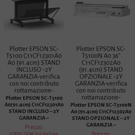
Plotter EPSON SC-
Plotter EPSON SC-
T5100 C11CF12301A0
T5100N A0 36″
A0 (91.4cm) STAND
C11CF12302A0
INCLUSO -2Y
(91.4cm) STAND
GARANZIA-verifica
OPZIONALE -2Y
con noi contributo
GARANZIA-verifica
rottamazione-
con noi contributo
rottamazione-
Plotter EPSON SC-T5100
A0(91.4cm) C11CF12301A0
Plotter EPSON SC-T5100N
STAND INCLUSO – 2Y
A0 (91.4cm) C11CF12302A0
GARANZIA –
STAND OPZIONALE – 2Y
GARANZIA –
Prezzo:
1700,00
€
Prezzo:
Iva Inclusa