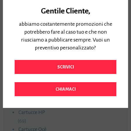
Gentile Cliente,
abbiamo costantemente promozioni che
potrebbero fare al caso tuo e che non
riusciamo a pubblicare sempre. Vuoi un
preventivo personalizzato?
Categorie prodotto
Cartucce
SCRIVICI
(218)
Cartucce Canon
(59)
CHIAMACI
Cartucce Epson
(47)
Cartucce HP
(69)
Cartucce Ocè