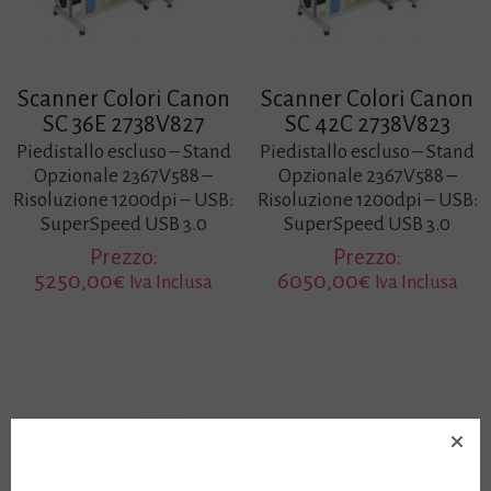
Scanner Colori Canon
Scanner Colori Canon
SC 36E 2738V827
SC 42C 2738V823
Piedistallo escluso – Stand
Piedistallo escluso – Stand
Opzionale 2367V588 –
Opzionale 2367V588 –
Risoluzione 1200dpi – USB:
Risoluzione 1200dpi – USB:
SuperSpeed USB 3.0
SuperSpeed USB 3.0
Prezzo:
Prezzo:
5250,00
€
6050,00
€
Iva Inclusa
Iva Inclusa