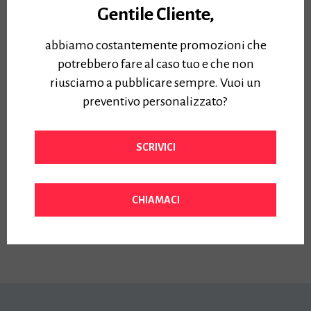
Gentile Cliente,
abbiamo costantemente promozioni che
potrebbero fare al caso tuo e che non
riusciamo a pubblicare sempre. Vuoi un
Scanner Colori Canon
preventivo personalizzato?
SC 42E 2738V824
Piedistallo escluso – Stand
Opzionale 2367V588 –
SCRIVICI
Risoluzione 1200dpi – USB:
SuperSpeed USB 3.0
Prezzo:
CHIAMACI
6700,00
€
Iva Inclusa