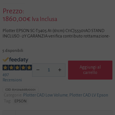
Prezzo:
1860,00
€
Iva Inclusa
Plotter EPSON SC-T3405 A1 (61cm) C11CJ55301AO STAND
INCLUSO -2Y GARANZIA-verifica contributo rottamazione-
5 disponibili
Plotter
Aggiungi al
EPSON
carrello
497
SC-
Recensioni
T3405
C11CJ55301AO
COD:
87159466870001
A1
Categorie:
Plotter CAD Low Volume
,
Plotter CAD LV Epson
(61cm)
Tag:
EPSON
STAND
INCLUSO
-2Y