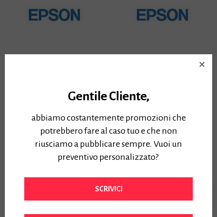
Cartuccia Epson XD2
Cartuccia Epson XD2
700ml C13T41E*
350ml C13T41F*
Gentile Cliente,
Plotter SC-T3405/5405
Plotter SC-
T3405/5405/5400M
abbiamo costantemente promozioni che
Cartuccia Epson C13T41E*
XD2 700ml Plotter SC-
potrebbero fare al caso tuo e che non
Cartuccia Epson XD2
T3405/5405
C13T41F* 350ml Plotter SC-
riusciamo a pubblicare sempre. Vuoi un
T3405/5405/5400M
preventivo personalizzato?
Prezzo:
260,00
€
Iva Inclusa
Prezzo:
SCRIVICI
152,00
€
Iva Inclusa