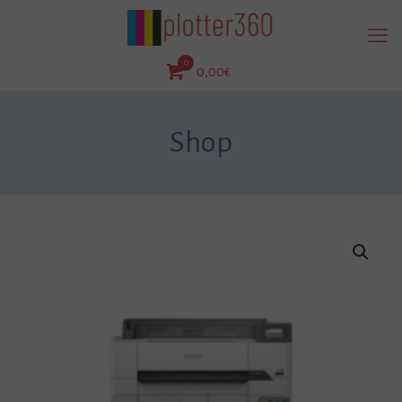
0
0,00€
Shop