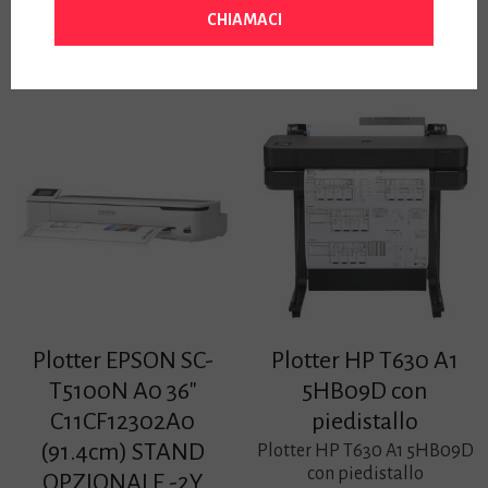
CHIAMACI
Prodotti correlati
Plotter EPSON SC-
Plotter HP T630 A1
T5100N A0 36″
5HB09D con
C11CF12302A0
piedistallo
(91.4cm) STAND
Plotter HP T630 A1 5HB09D
con piedistallo
OPZIONALE -2Y