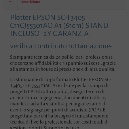
Descrizione
GARANZIA-
verifica
Plotter EPSON SC-T3405
contributo
rottamazione-
C11CJ55301AO A1 (61cm) STAND
quantità
INCLUSO -2Y GARANZIA-
verifica contributo rottamazione-
Stampante tecnica da 24 pollici per i professionisti
che cercano affidabilità e risparmio sui costi, grazie
alla stampa in house di precisione e di alta qualità.
La stampante di largo formato Plotter EPSON SC-
T3405 C11CJ55301AO A1 è ideale per la stampa di
progetti CAD di alta qualità, disegni tecnici di
architettura o ingegneria, documenti di ufficio,
manifesti ad alta visibilità per organizzatori di
eventi o signage per punti di acquisto (POP). È
progettata per chi ha bisogno di una stampante
tecnica di livello professionale con costi totali di
gestione ridotti. Supporto incluso.