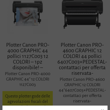
Plotter Canon PRO-
Plotter Canon PRO-
4000 GRAPHIC 44
4600 GRAPHIC 12
pollici 1127C003 12
COLORI 44 pollici
COLORI – 1pz
6407C003+PEDESTAL-
disponibile! –
contattaci per offerta
riservata-
Plotter Canon PRO-4000
GRAPHIC 44″ 12 COLORI
Plotter Canon PRO-4600
1127C003
GRAPHIC 12 COLORI
44″6407C003+PEDESTAL-
contattaci per offerta
Questo plotter gode delle
riservata-
agevolazioni fiscali del
piano “Industria 4.0”