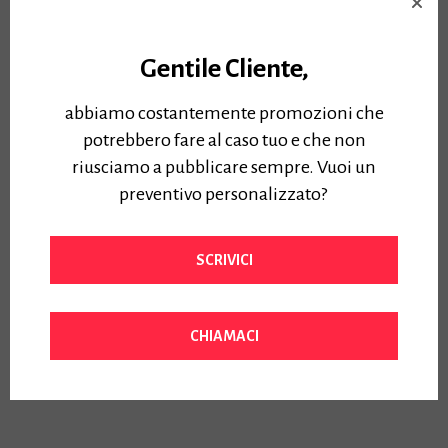
Approfondisci »
Questo plotter gode delle
agevolazioni fiscali del
Prezzo:
piano “Industria 4.0”
Gentile Cliente,
4400,00
€
Iva Inclusa
Approfondisci »
abbiamo costantemente promozioni che
Prezzo:
6500,00
€
potrebbero fare al caso tuo e che non
Iva Inclusa
riusciamo a pubblicare sempre. Vuoi un
preventivo personalizzato?
SCRIVICI
CHIAMACI