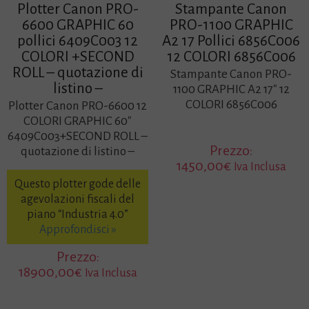
Plotter Canon PRO-
Stampante Canon
6600 GRAPHIC 60
PRO-1100 GRAPHIC
pollici 6409C003 12
A2 17 Pollici 6856C006
COLORI +SECOND
12 COLORI 6856C006
ROLL – quotazione di
Stampante Canon PRO-
listino –
1100 GRAPHIC A2 17″ 12
COLORI 6856C006
Plotter Canon PRO-6600 12
COLORI GRAPHIC 60″
6409C003+SECOND ROLL –
Prezzo:
quotazione di listino –
1450,00
€
Iva Inclusa
Questo plotter gode delle
agevolazioni fiscali del
piano “Industria 4.0”
Approfondisci »
Prezzo:
18900,00
€
Iva Inclusa