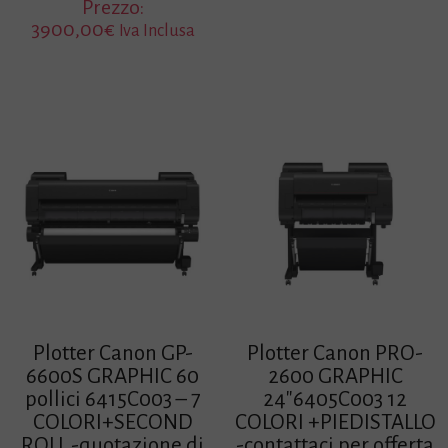
Prezzo:
3900,00
€
Iva Inclusa
Plotter Canon GP-
Plotter Canon PRO-
6600S GRAPHIC 60
2600 GRAPHIC
pollici 6415C003 – 7
24″6405C003 12
COLORI+SECOND
COLORI +PIEDISTALLO
ROLL -quotazione di
-contattaci per offerta