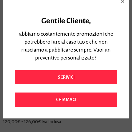
Errore 86:01
Gentile Cliente,
Errore 86:11
abbiamo costantemente promozioni che
potrebbero fare al caso tuo e che non
riusciamo a pubblicare sempre. Vuoi un
Prodotti più votati
preventivo personalizzato?
Kit Manutenzione MC-30 1156C002 Canon
Prezzo:
75,00
€
SCRIVICI
Iva Inclusa
Scanner Colori Canon SC 36C 2738V826
Prezzo:
4900,00
€
CHIAMACI
Iva Inclusa
Toner OCE Colorwave 3700 APP
Prezzo:
Fascia
120,00
€
-
126,00
€
Iva Inclusa
di