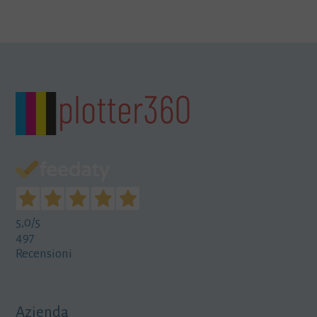
prezzo:
da
120,00€
a
126,00€
5,0
/5
497
Recensioni
Azienda