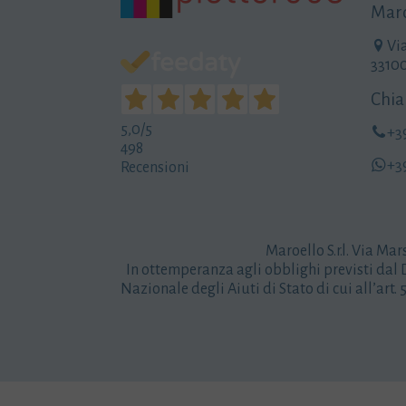
Maro
Vi
3310
Chia
5,0
/5
+3
498
+3
Recensioni
Maroello S.r.l. Via Mar
In ottemperanza agli obblighi previsti dal D
Nazionale degli Aiuti di Stato di cui all’art.