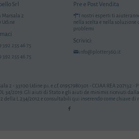
ello Srl
Pre e Post Vendita
a Marsala 2
I nostri esperti ti aiuterann
0 Udine
nella scelta e nella soluzione 
problemi
maci
Scrivici:
9 392 255 46 75
info@plotter360.it
9 392 255 46 75
sala 2 - 33100 Udine p.i. e c.f. 01957980301 - CCIAA REA 207132 -
P
L 34/2019. Gli aiuti di Stato e gli aiuti de minimis ricevuti dal
 52 della L.234/2012 e consultabili
qui
inserendo come chiave di r