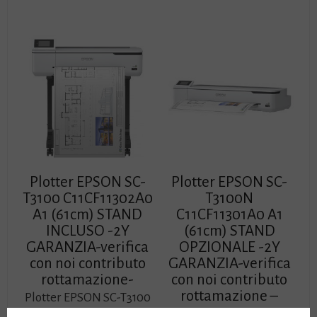
Plotter EPSON SC-
Plotter EPSON SC-
T3100 C11CF11302A0
T3100N
A1 (61cm) STAND
C11CF11301A0 A1
INCLUSO -2Y
(61cm) STAND
GARANZIA-verifica
OPZIONALE -2Y
con noi contributo
GARANZIA-verifica
rottamazione-
con noi contributo
rottamazione –
Plotter EPSON SC-T3100
A1 (61cm) C11CF11302A0
Plotter EPSON SC-