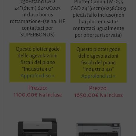
250+stand CAD
Plotter Canon TM-255
24″(61cm) 6240C003
CAD 24″(61cm)6238C003
incluso bonus
piedistallo incluso(non
rottamazione-(se hai HP
hai plotter usato?
contattaci per
contattaci ugualmente
SUPERBONUS)
per offerta riservata)
Questo plotter gode
Questo plotter gode
delle agevolazioni
delle agevolazioni
fiscali del piano
fiscali del piano
“Industria 4.0”
“Industria 4.0”
Approfondisci »
Approfondisci »
Prezzo:
Prezzo:
1100,00
€
1650,00
€
Iva Inclusa
Iva Inclusa