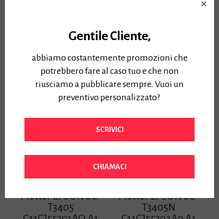
STAND INCLUSO – 2Y
T3100N A1(61cm)
GARANZIA-verifica con
C11CF11301A0 STAND
noi contributo
OPZIONALE – 2Y
Gentile Cliente,
rottamazione –
GARANZIA –
Prezzo:
Prezzo:
abbiamo costantemente promozioni che
1260,00
€
1000,00
€
Iva Inclusa
Iva Inclusa
potrebbero fare al caso tuo e che non
riusciamo a pubblicare sempre. Vuoi un
preventivo personalizzato?
SCRIVICI
CHIAMACI
Plotter EPSON SC-
Plotter EPSON SC-
T3405
T3405N
C11CJ55301AO A1
C11CJ55302A0 A1