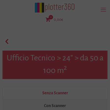
0
0,00€
Ufficio Tecnico > 24" > da 50 a
2
100 m
Senza Scanner
Con Scanner