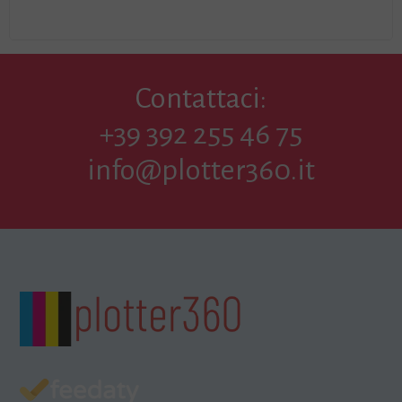
Contattaci:
+39 392 255 46 75
info@plotter360.it