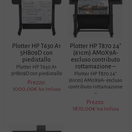
Plotter HP T630 A1
Plotter HP T870 24″
5HB09D con
(61cm) AM0X9A-
piedistallo
escluso contributo
rottamazione –
Plotter HP T630 A1
5HB09D con piedistallo
Plotter HP T870 24″
(61cm) AM0X9A- escluso
Prezzo:
contributo rottamazione
1000,00
€
Iva Inclusa
–
Prezzo:
1870,00
€
Iva Inclusa