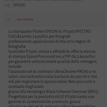
24"
Tag:
EPSON
10
COLORI-
verifica
Descrizione
con
noi
La stampante Plotter EPSON SC-P7300 SPECTRO
eventuale
C11CL82301A2 24 pollici per fotografi
contributo
professionisti,applicazioni di fine art e negozi di
plotter
fotografia.
usato-
SureColor P7300, veloce e affidabile, offre la testina
quantità
di stampa Epson PrecisionCore μTFP da 2,64 pollici
per garantire un’eccezionale qualità delle immagini.
Include
l’avanzato set di inchiostri UltraChrome PRO10 a 10
colori, con inchiostro viola (cartucce da 350 ml e 700
ml) per migliorare lo spazio colore. Neri più ricchi e
contrasto migliorato
grazie alla tecnologia Black Enhance Overcoat (BEO).
Progettata per la produttività SC-P7300 vanta una
gamma di caratteristiche premium, grazie
all’utilizzo del set di inchiostri UltraChrome PRO10