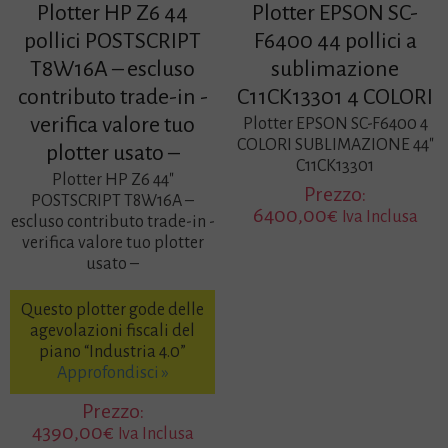
Plotter HP Z6 44
Plotter EPSON SC-
pollici POSTSCRIPT
F6400 44 pollici a
T8W16A – escluso
sublimazione
contributo trade-in -
C11CK13301 4 COLORI
verifica valore tuo
Plotter EPSON SC-F6400 4
COLORI SUBLIMAZIONE 44″
plotter usato –
C11CK13301
Plotter HP Z6 44″
Prezzo:
POSTSCRIPT T8W16A –
6400,00
€
Iva Inclusa
escluso contributo trade-in -
verifica valore tuo plotter
usato –
Questo plotter gode delle
agevolazioni fiscali del
piano “Industria 4.0”
Approfondisci »
Prezzo:
4390,00
€
Iva Inclusa