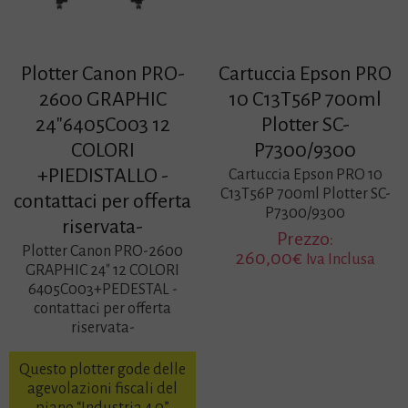
Plotter Canon PRO-
Cartuccia Epson PRO
2600 GRAPHIC
10 C13T56P 700ml
24″6405C003 12
Plotter SC-
COLORI
P7300/9300
+PIEDISTALLO -
Cartuccia Epson PRO 10
C13T56P 700ml Plotter SC-
contattaci per offerta
P7300/9300
riservata-
Prezzo:
Plotter Canon PRO-2600
260,00
€
Iva Inclusa
GRAPHIC 24″ 12 COLORI
6405C003+PEDESTAL -
contattaci per offerta
riservata-
Questo plotter gode delle
agevolazioni fiscali del
piano “Industria 4.0”