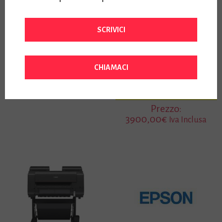
6411C003+PEDESTAL-
quotazione di listino
contattaci per offerta
SCRIVICI
riservata-
Questo plotter gode delle
CHIAMACI
agevolazioni fiscali del
piano “Industria 4.0”
Approfondisci »
Prezzo:
3900,00
€
Iva Inclusa