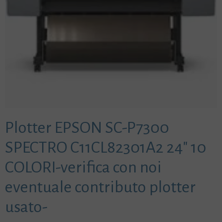
Plotter EPSON SC-P7300
SPECTRO C11CL82301A2 24″ 10
COLORI-verifica con noi
eventuale contributo plotter
usato-