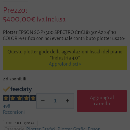
Prezzo:
5400,00
€
Iva Inclusa
Plotter EPSON SC-P7300 SPECTRO C11CL82301A2 24″ 10
COLORI-verifica con noi eventuale contributo plotter usato-
Questo plotter gode delle agevolazioni fiscali del piano
“Industria 4.0”
Approfondisci »
2 disponibili
Plotter
Aggiungi al
EPSON
carrello
498
SC-
Recensioni
P7300
SPECTRO
COD:
C11CL82301A2
C11CL82301A2
Categorie:
Plotter Grafici
,
Plotter Grafici Epson