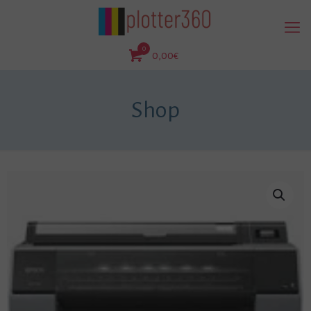
0
0,00€
Shop