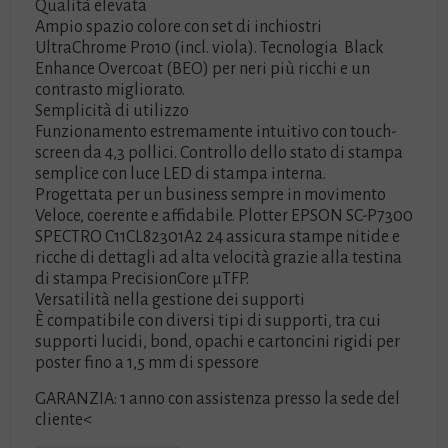
Qualità elevata
Ampio spazio colore con set di inchiostri
UltraChrome Pro10 (incl. viola). Tecnologia Black
Enhance Overcoat (BEO) per neri più ricchi e un
contrasto migliorato.
Semplicità di utilizzo
Funzionamento estremamente intuitivo con touch-
screen da 4,3 pollici. Controllo dello stato di stampa
semplice con luce LED di stampa interna.
Progettata per un business sempre in movimento
Veloce, coerente e affidabile. Plotter EPSON SC-P7300
SPECTRO C11CL82301A2 24 assicura stampe nitide e
ricche di dettagli ad alta velocità grazie alla testina
di stampa PrecisionCore µTFP.
Versatilità nella gestione dei supporti
È compatibile con diversi tipi di supporti, tra cui
supporti lucidi, bond, opachi e cartoncini rigidi per
poster fino a 1,5 mm di spessore
GARANZIA: 1 anno con assistenza presso la sede del
cliente<