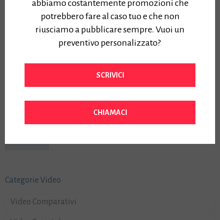
abbiamo costantemente promozioni che
potrebbero fare al caso tuo e che non
riusciamo a pubblicare sempre. Vuoi un
preventivo personalizzato?
SCRIVICI
NOVITA’ – Plotter CANON TZ-30000
MULTIFUNZIONE
CHIAMACI
Vedi
Categorie Video
Video Comparativi