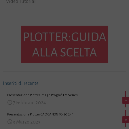
Video Tutorial
Inseriti di recente
Presentazione Plotter Image Prograf TM Series
0
7 Febbraio 2024
Presentazione Plotter CAD CANON TC-20 24″
0
3 Marzo 2023