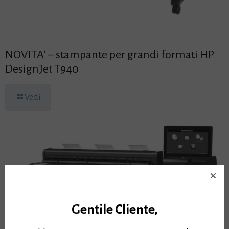
NOVITA’ – stampante per grandi formati HP
DesignJet T940
Vedi
Gentile Cliente,