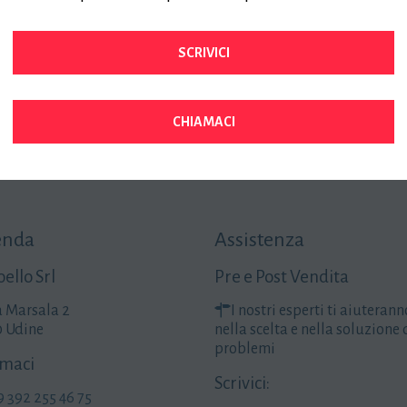
Sostituzione cartucce Plotter hp 500
Sostituzione cinghia Plotter hp 500
SCRIVICI
Sostituzione testina Plotter hp 500
Problemi di stampa Plotter HP 500
CHIAMACI
enda
Assistenza
ello Srl
Pre e Post Vendita
a Marsala 2
I nostri esperti ti aiuterann
0 Udine
nella scelta e nella soluzione 
problemi
maci
Scrivici:
9 392 255 46 75