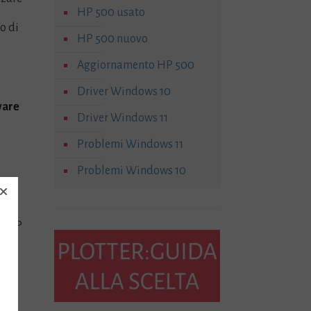
HP 500 usato
o di
HP 500 nuovo
Aggiornamento HP 500
Driver Windows 10
ware
Driver Windows 11
Problemi Windows 11
Problemi Windows 10
er HP