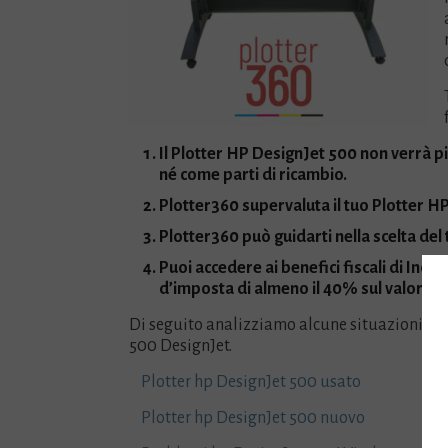
Il Plotter HP DesignJet 500 non verrà
né come parti di ricambio.
Plotter360 supervaluta il tuo Plotter H
Plotter360 può guidarti nella scelta del
Puoi accedere ai benefici fiscali di Ind
d’imposta di almeno il 40% sul valore del
Di seguito analizziamo alcune situazioni in 
500 DesignJet.
Plotter hp DesignJet 500 usato
Plotter hp DesignJet 500 nuovo