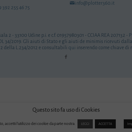
info@plotter360.it
9 392 255 46 75
sala 2 - 33100 Udine p.i. e c.f. 01957980301 - CCIAA REA 207132 -
P
L 34/2019. Gli aiuti di Stato e gli aiuti de minimis ricevuti dal
 52 della L.234/2012 e consultabili
qui
inserendo come chiave di r
Questo sito fa uso di Cookies
ito, accetti l'utilizzo dei cookie da parte nostra.
LEGGI
ACCETTA
Im