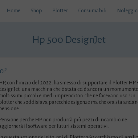
Home
Shop
Plotter
Consumabili
Noleggio
Hp 500 DesignJet
o?
HP, con l’inizio del 2022, ha smesso di supportare il Plotter HP
designJet, una macchina che è stata ed è ancora un momumento
moltissimi piccoli e medi imprenditori che ne facevano uso. Un
plotter che soddisfava parecchie esigenze ma che ora sta andan
pensione.
Pensione perche HP non produrrà più pezzi di ricambio ne
aggiornerà il software per futuri sistemi operativi.
In questa sezione del sito, noi di Plotter 360 cerchiamo di anali