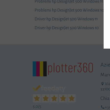
Problemi hp DesignJet 500 Windows 11
Problemi hp DesignJet 500 Windows 10
Driver hp DesignJet 500 Windows 11
Driver hp DesignJet 500 Windows 10
Azi
Maro
Vi
3310
Chia
5,0
/5
+3