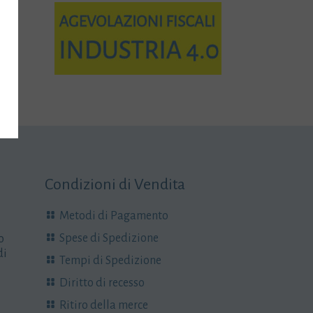
Condizioni di Vendita
Metodi di Pagamento
Spese di Spedizione
o
di
Tempi di Spedizione
Diritto di recesso
Ritiro della merce