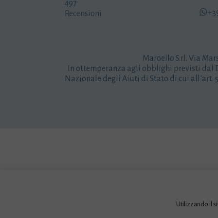
497
+3
Recensioni
Maroello S.r.l. Via Mar
In ottemperanza agli obblighi previsti dal D
Nazionale degli Aiuti di Stato di cui all’art.
Utilizzando il s