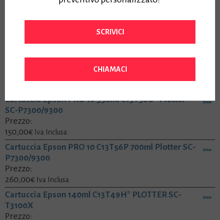
5550,00
€
Iva Inclusa
Cartucce CANON PFI-102Y 130ml Giallo 0898B001
Prezzo:
SCRIVICI
86,00
€
Iva Inclusa
CHIAMACI
Prodotti
Cartuccia Epson PRO 10 350ml C13T56U* Plotter
SC-P7300/9300
Prezzo:
150,00
€
Iva Inclusa
Cartuccia Epson PRO 10 C13T56P 700ml Plotter SC-
P7300/9300
Prezzo:
260,00
€
Iva Inclusa
Cartuccia Epson 140ml C13T49H* PLOTTER SC-
T3100X
Prezzo: