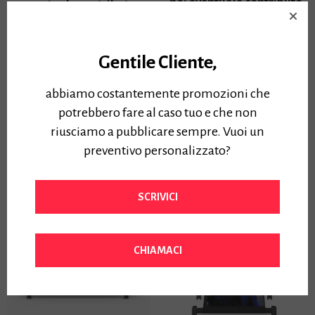
noi eventuale contributo
eventuale contributo
plotter usato-
plotter usato-
Questo plotter gode
Questo plotter gode
Gentile Cliente,
delle agevolazioni fiscali
delle agevolazioni fiscali
del piano “Industria 4.0”
del piano “Industria 4.0”
abbiamo costantemente promozioni che
Approfondisci »
Approfondisci »
potrebbero fare al caso tuo e che non
Prezzo:
Prezzo:
riusciamo a pubblicare sempre. Vuoi un
5400,00
€
Iva Inclusa
2990,00
€
Iva Inclusa
preventivo personalizzato?
SCRIVICI
IN OFFERTA
CHIAMACI