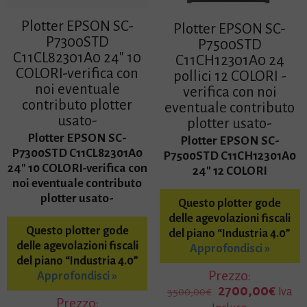
Plotter EPSON SC-
Plotter EPSON SC-
P7300STD
P7500STD
C11CL82301A0 24″ 10
C11CH12301A0 24
COLORI-verifica con
pollici 12 COLORI -
noi eventuale
verifica con noi
contributo plotter
eventuale contributo
usato-
plotter usato-
Plotter EPSON SC-
Plotter EPSON SC-
P7300STD C11CL82301A0
P7500STD C11CH12301A0
24″ 10 COLORI-verifica con
24″ 12 COLORI
noi eventuale contributo
plotter usato-
Questo plotter gode
delle agevolazioni fiscali
Questo plotter gode
del piano “Industria 4.0”
delle agevolazioni fiscali
Approfondisci »
del piano “Industria 4.0”
Prezzo:
Approfondisci »
I
I
2700,00
€
Iva
3500,00
€
Prezzo:
l
l