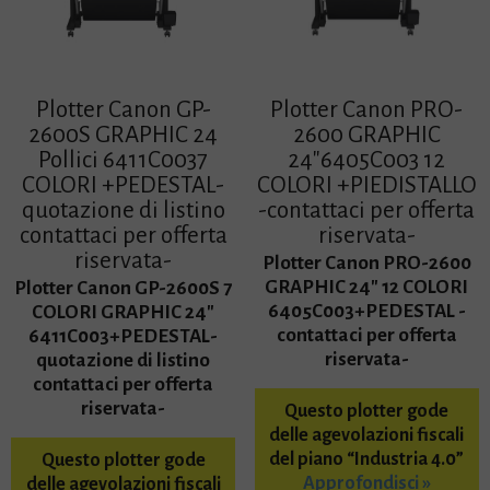
Plotter Canon GP-
Plotter Canon PRO-
2600S GRAPHIC 24
2600 GRAPHIC
Pollici 6411C0037
24″6405C003 12
COLORI +PEDESTAL-
COLORI +PIEDISTALLO
quotazione di listino
-contattaci per offerta
contattaci per offerta
riservata-
riservata-
Plotter Canon PRO-2600
GRAPHIC 24″ 12 COLORI
Plotter Canon GP-2600S 7
6405C003+PEDESTAL -
COLORI GRAPHIC 24″
contattaci per offerta
6411C003+PEDESTAL-
riservata-
quotazione di listino
contattaci per offerta
riservata-
Questo plotter gode
delle agevolazioni fiscali
del piano “Industria 4.0”
Questo plotter gode
Approfondisci »
delle agevolazioni fiscali