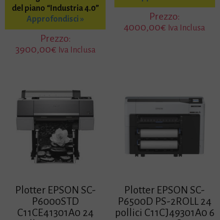
del piano “Industria 4.0”
Prezzo:
Approfondisci »
4000,00
€
Iva Inclusa
Prezzo:
3900,00
€
Iva Inclusa
Plotter EPSON SC-
Plotter EPSON SC-
P6000STD
P6500D PS-2ROLL 24
C11CE41301A0 24
pollici C11CJ49301A0 6