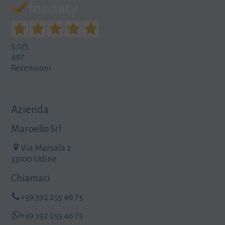
5
0
0
0
0
€
,
.
5,0
/5
0
497
0
Recensioni
€
.
Azienda
Maroello Srl
Via Marsala 2
33100 Udine
Chiamaci
+39 392 255 46 75
+39 392 255 46 75