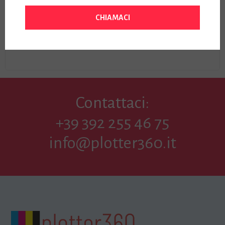
Prezzo:
CHIAMACI
1000,00
€
Iva Inclusa
Contattaci:
+39 392 255 46 75
info@plotter360.it