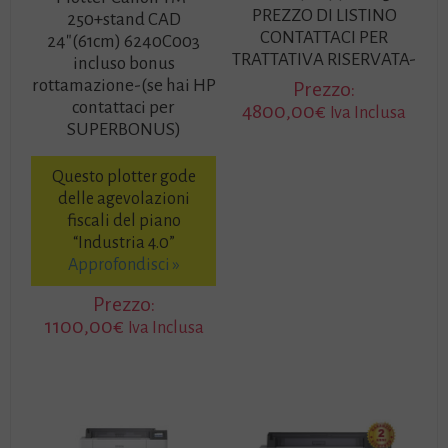
PREZZO DI LISTINO
250+stand CAD
CONTATTACI PER
24″(61cm) 6240C003
TRATTATIVA RISERVATA-
incluso bonus
rottamazione-(se hai HP
Prezzo:
contattaci per
4800,00
€
Iva Inclusa
SUPERBONUS)
Questo plotter gode
delle agevolazioni
fiscali del piano
“Industria 4.0”
Approfondisci »
Prezzo:
1100,00
€
Iva Inclusa