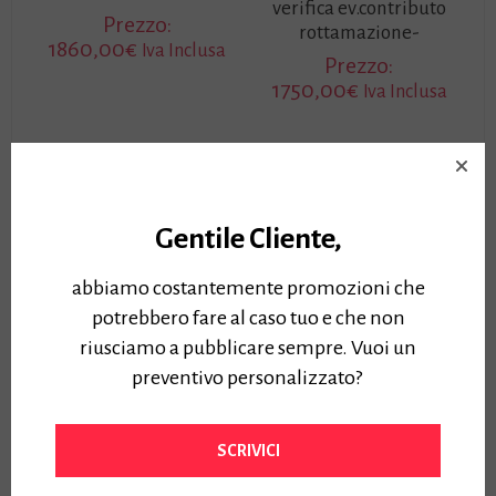
verifica ev.contributo
Prezzo:
rottamazione-
1860,00
€
Iva Inclusa
Prezzo:
1750,00
€
Iva Inclusa
Gentile Cliente,
abbiamo costantemente promozioni che
potrebbero fare al caso tuo e che non
riusciamo a pubblicare sempre. Vuoi un
preventivo personalizzato?
Plotter HP T630 A1
5HB09D con
piedistallo
SCRIVICI
Plotter HP T630 A1
5HB09D con piedistallo