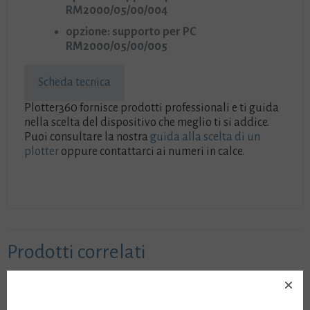
RM2000/05/00/004
opzione: supporto per PC
RM2000/05/00/005
Scheda tecnica
Plotter360 fornisce prodotti professionali e ti guida
nella scelta del dispositivo che meglio ti si addice.
Puoi consultare la nostra
guida alla scelta di un
plotter
oppure contattarci ai numeri in calce.
Prodotti correlati