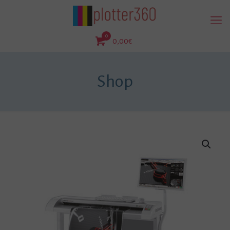
0
0,00€
Shop