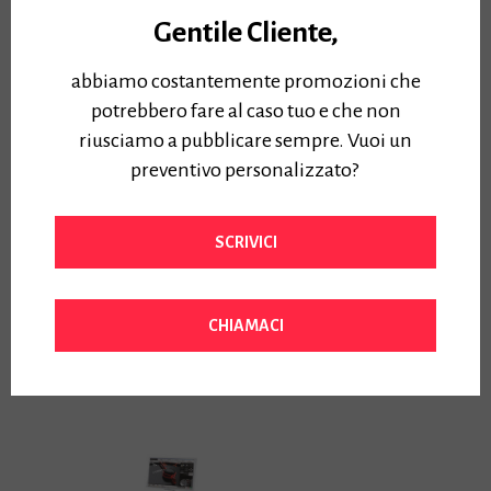
Gentile Cliente,
abbiamo costantemente promozioni che
potrebbero fare al caso tuo e che non
riusciamo a pubblicare sempre. Vuoi un
preventivo personalizzato?
Piegatrice offline
Scanner Colori ROWE
ROWE A0+ (96cm)
450i 36″ -40
SCRIVICI
RM2000/01/02/001
Piegatrice offline ROWE
Prezzo:
Scanner Colori ROWE 450i
4900,00
€
36″ -40 RM2000/01/02/001
Iva Inclusa
CHIAMACI
Prezzo:
4800,00
€
Iva Inclusa