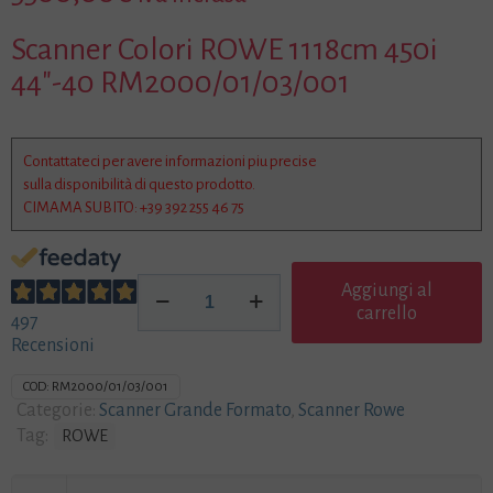
Scanner Colori ROWE 1118cm 450i
44″-40 RM2000/01/03/001
Contattateci per avere informazioni piu precise
sulla disponibilità di questo prodotto.
CIMAMA SUBITO:
+39 392 255 46 75
Scanner
Aggiungi al
Colori
carrello
497
ROWE
Recensioni
1118cm
450i
COD:
RM2000/01/03/001
44"
Categorie:
Scanner Grande Formato
,
Scanner Rowe
-
Tag:
ROWE
40
RM2000/01/03/001
quantità