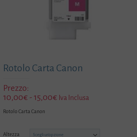
Rotolo Carta Canon
Prezzo:
Fascia
10,00
€
-
15,00
€
Iva Inclusa
di
Rotolo Carta Canon
prezzo:
da
10,00€
Altezza