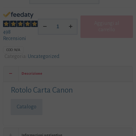
a
15,00€
Rotolo
Aggiungi al
Carta
carrello
498
Canon
Recensioni
quantità
COD:
N/A
Categoria:
Uncategorized
Descrizione
Rotolo Carta Canon
Catalogo
Informazioni aggiuntive