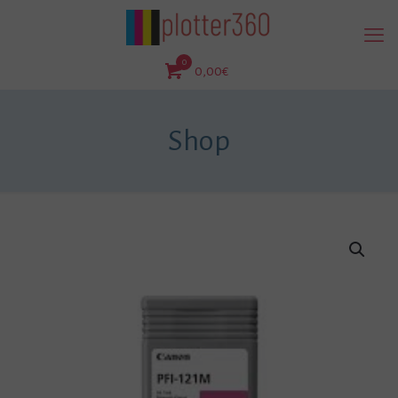
0
0,00€
Shop