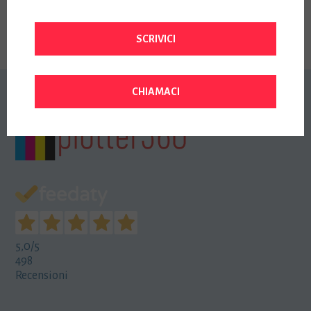
Prezzo:
34,16
€
Iva Inclusa
SCRIVICI
CHIAMACI
5,0
/5
498
Recensioni