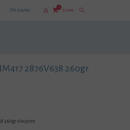
0
Chi siamo
0,00€
JM417 2876V638 260gr
8 260gr 61x30mt