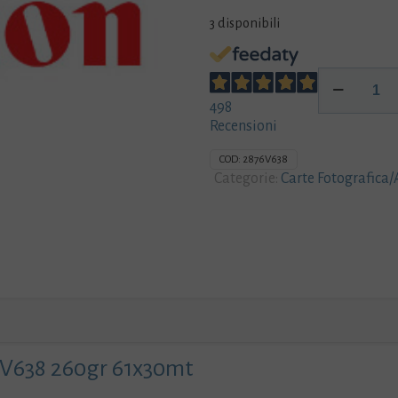
3 disponibili
POLY
CANVAS
498
IJM417
Recensioni
2876V638
260gr
COD:
2876V638
61x30mt
Categorie:
Carte Fotografica/
quantità
V638 260gr 61x30mt