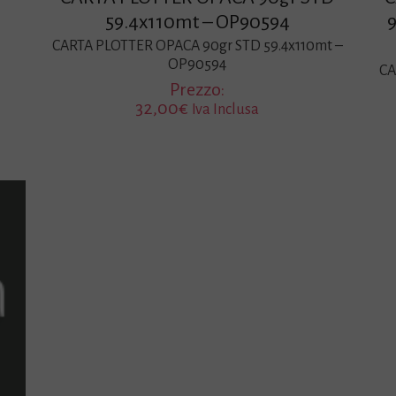
59.4x110mt – OP90594
9
CARTA PLOTTER OPACA 90gr STD 59.4x110mt –
OP90594
CA
Prezzo:
32,00
€
Iva Inclusa