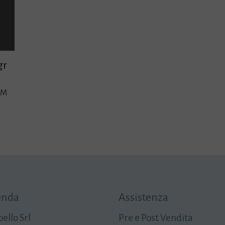
gr
UM
enda
Assistenza
ello Srl
Pre e Post Vendita