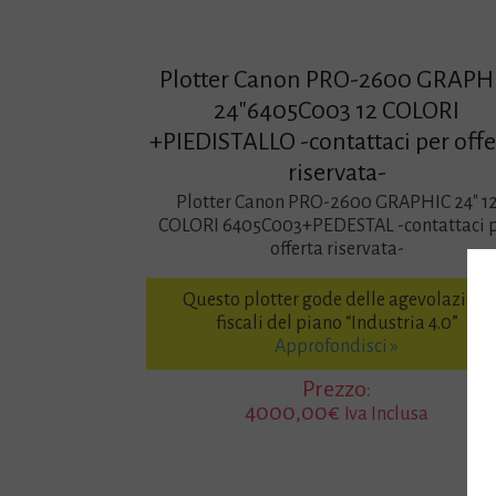
Plotter Canon PRO-2600 GRAPH
24″6405C003 12 COLORI
+PIEDISTALLO -contattaci per offe
riservata-
Plotter Canon PRO-2600 GRAPHIC 24″ 1
COLORI 6405C003+PEDESTAL -contattaci 
offerta riservata-
Questo plotter gode delle agevolazioni
fiscali del piano “Industria 4.0”
Approfondisci »
Prezzo:
4000,00
€
Iva Inclusa