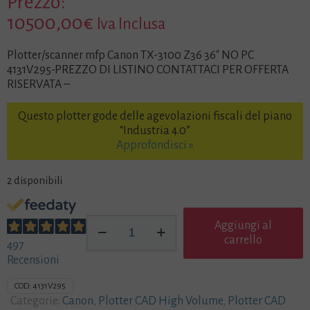
Prezzo:
10500,00
€
Iva Inclusa
Plotter/scanner mfp Canon TX-3100 Z36 36″ NO PC
4131V295-PREZZO DI LISTINO CONTATTACI PER OFFERTA
RISERVATA –
Questo plotter gode delle agevolazioni fiscali del piano
“Industria 4.0”
Approfondisci »
2 disponibili
Plotter/scanner
Aggiungi al
MFP
carrello
497
Canon
Recensioni
TX-
3100
COD:
4131V295
Z36
Categorie:
Canon
,
Plotter CAD High Volume
,
Plotter CAD
36