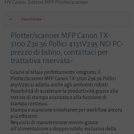
HV Canon
,
Sistemi MFP Plotter/scanner
Pollici
4131V295
NO
Descrizione
PC-
prezzo
Plotter/scanner MFP Canon TX-
di
3100 Z36 36 Pollici 4131V295 NO PC-
listino,
contattaci
prezzo di listino, contattaci per
per
trattativa riservata-
trattativa
riservata-
Grazie al telaio perfettamente integrato, il
quantità
Plotter/scanner MFP Canon TX-3100 Z36 36 Pollici
4131V295 si adatta anche agli ambienti ridotti.
Possibilità di accelerare la produttività grazie alla
testina di stampa avanzata e alla funzione di
stampa continua.
Stampa e scansione simultanee per workflow ancora
più efficienti.
Requisiti di manutenzione minimi grazie
all’alimentazione a doppio rotolo, esclusiva della