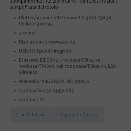
stampante multifunzione da 36″, e alla sostituzione
semplificata del rotolo.
Plotter/scanner MFP Canon TX-3100 Z36 36
Pollici 4131V295
5 colori
Risoluzione 2400×1200 dpi
USB: Hi-Speed integrato
Ethernet: IEEE 802.3 10-base-T/802.3u
100base-TX/802.3ab 1000base-T/802.3x, LAN
wireless
Memoria 128Gb RAM HD 500Gb
Optional RU-32 2443C003
Optional PC
Scheda tecnica
Pagina Produttore