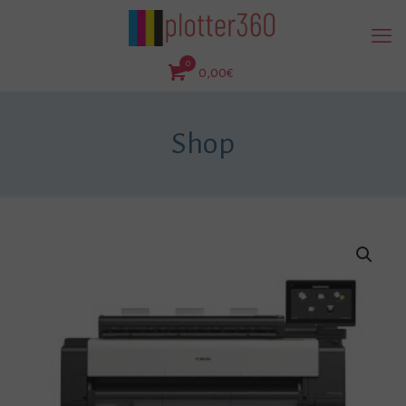
0
0,00€
Shop