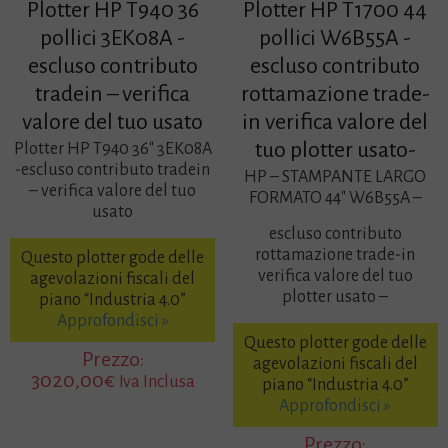
Plotter HP T940 36
Plotter HP T1700 44
pollici 3EK08A -
pollici W6B55A -
escluso contributo
escluso contributo
tradein – verifica
rottamazione trade-
valore del tuo usato
in verifica valore del
tuo plotter usato-
Plotter HP T940 36″ 3EK08A
-escluso contributo tradein
HP – STAMPANTE LARGO
– verifica valore del tuo
FORMATO 44″ W6B55A –
usato
escluso contributo
rottamazione trade-in
Questo plotter gode delle
verifica valore del tuo
agevolazioni fiscali del
plotter usato –
piano “Industria 4.0”
Approfondisci »
Questo plotter gode delle
Prezzo:
agevolazioni fiscali del
3020,00
€
Iva Inclusa
piano “Industria 4.0”
Approfondisci »
Prezzo: