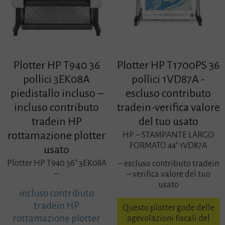
Plotter HP T940 36
Plotter HP T1700PS 36
pollici 3EK08A
pollici 1VD87A -
piedistallo incluso –
escluso contributo
incluso contributo
tradein-verifica valore
tradein HP
del tuo usato
rottamazione plotter
HP – STAMPANTE LARGO
FORMATO 44″ 1VD87A
usato
Plotter HP T940 36″ 3EK08A
– escluso contributo tradein
–
– verifica valore del tuo
usato
incluso contributo
tradein HP
Questo plotter gode delle
rottamazione plotter
agevolazioni fiscali del