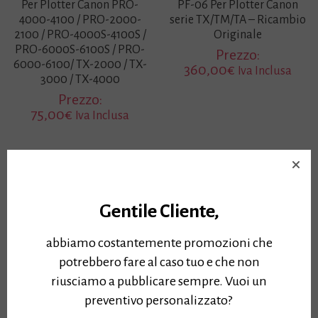
Per Plotter Canon PRO-
PF-06 Per Plotter Canon
4000-4100 / PRO-2000-
serie TX/TM/TA – Ricambio
2100 / PRO-4000S-4100S /
Originale
PRO-6000S-6100S / PRO-
Prezzo:
6000-6100/ TX-2000 / TX-
360,00
€
Iva Inclusa
3000 / TX-4000
Prezzo:
75,00
€
Iva Inclusa
Gentile Cliente,
abbiamo costantemente promozioni che
potrebbero fare al caso tuo e che non
riusciamo a pubblicare sempre. Vuoi un
preventivo personalizzato?