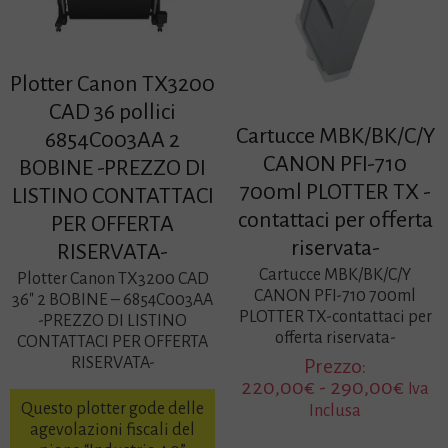
Plotter Canon TX3200
CAD 36 pollici
Cartucce MBK/BK/C/Y
6854C003AA 2
CANON PFI-710
BOBINE -PREZZO DI
700ml PLOTTER TX -
LISTINO CONTATTACI
contattaci per offerta
PER OFFERTA
riservata-
RISERVATA-
Cartucce MBK/BK/C/Y
Plotter Canon TX3200 CAD
CANON PFI-710 700ml
36″ 2 BOBINE – 6854C003AA
PLOTTER TX-contattaci per
-PREZZO DI LISTINO
offerta riservata-
CONTATTACI PER OFFERTA
RISERVATA-
Prezzo:
Fasci
220,00
€
-
290,00
€
Iva
di
Questo plotter gode delle
Inclusa
prez
agevolazioni fiscali del