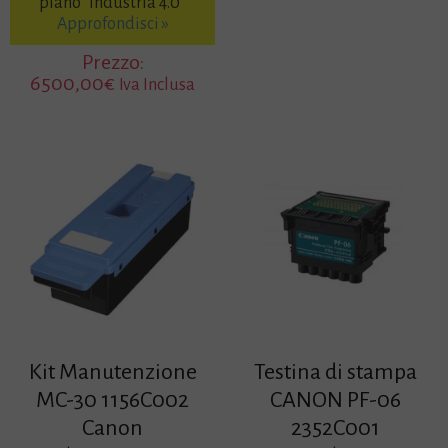
da
piano “Industria 4.0”
220,
Approfondisci »
a
Prezzo:
290,
6500,00
€
Iva Inclusa
Kit Manutenzione
Testina di stampa
MC-30 1156C002
CANON PF-06
Canon
2352C001