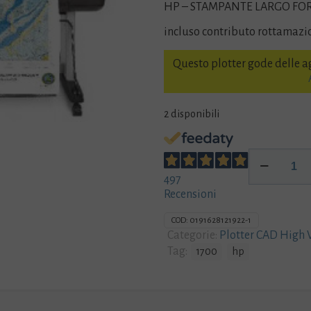
HP – STAMPANTE LARGO FOR
incluso contributo rottamazi
Questo plotter gode delle ag
2 disponibili
Plotter
HP
497
T1700
Recensioni
44
pollici
COD:
0191628121922-1
W6B55A
Categorie:
Plotter CAD High
con
Tag:
1700
hp
piedistallo
-
incluso
contributo