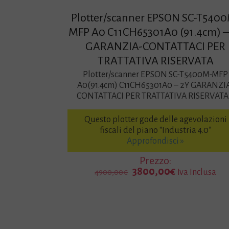
Plotter/scanner EPSON SC-T540
MFP A0 C11CH65301A0 (91.4cm) –
GARANZIA-CONTATTACI PER
TRATTATIVA RISERVATA
Plotter/scanner EPSON SC-T5400M-MFP
A0(91.4cm) C11CH65301A0 – 2Y GARANZI
CONTATTACI PER TRATTATIVA RISERVATA
Questo plotter gode delle agevolazioni
fiscali del piano “Industria 4.0”
Approfondisci »
Prezzo:
Il
Il
3800,00
€
Iva Inclusa
4900,00
€
prezzo
prezzo
originale
attuale
era:
è:
4900,00€.
3800,00€.