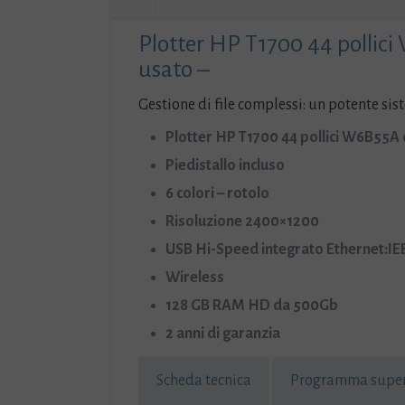
Plotter HP T1700 44 pollici
usato –
Gestione di file complessi: un potente sis
Plotter HP T1700 44 pollici W6B55A 
Piedistallo incluso
6 colori – rotolo
Risoluzione 2400×1200
USB Hi-Speed integrato Ethernet:IE
Wireless
128 GB RAM HD da 500Gb
2 anni di garanzia
Scheda tecnica
Programma superv