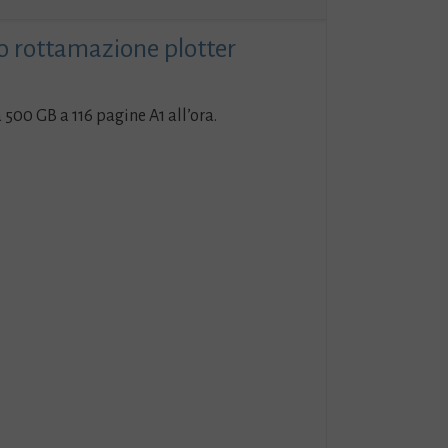
e
to rottamazione plotter
500 GB a 116 pagine A1 all’ora.