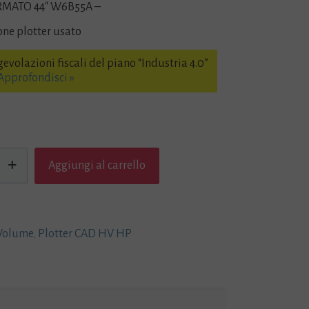
MATO 44″ W6B55A –
one plotter usato
evolazioni fiscali del piano “Industria 4.0”
Approfondisci »
Aggiungi al carrello
 Volume
,
Plotter CAD HV HP