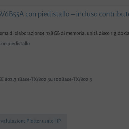
rottamazion
plotter
 W6B55A con piedistallo – incluso contribu
usato
-
quantità
tema di elaborazione4, 128 GB di memoria, unità disco rigido da 
con piedistallo
EE 802.3 1Base-TX/802.3u 100Base-TX/802.3
alutazione Plotter usato HP