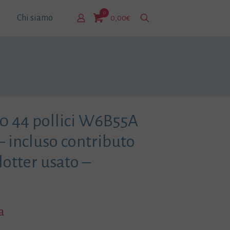
0
Chi siamo
0,00€
00 44 pollici W6B55A
– incluso contributo
otter usato –
a