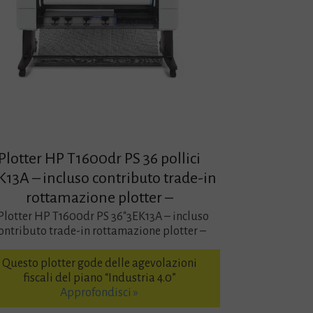
Plotter HP T1600dr PS 36 pollici
K13A – incluso contributo trade-in
rottamazione plotter –
Plotter HP T1600dr PS 36″3EK13A – incluso
ontributo trade-in rottamazione plotter –
Questo plotter gode delle agevolazioni
fiscali del piano “Industria 4.0”
Approfondisci »