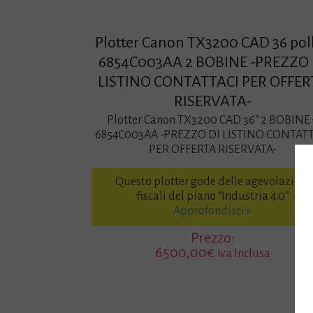
Plotter Canon TX3200 CAD 36 poll
6854C003AA 2 BOBINE -PREZZO 
LISTINO CONTATTACI PER OFFER
RISERVATA-
Plotter Canon TX3200 CAD 36″ 2 BOBINE
6854C003AA -PREZZO DI LISTINO CONTATT
PER OFFERTA RISERVATA-
Questo plotter gode delle agevolazioni
fiscali del piano “Industria 4.0”
Approfondisci »
Prezzo:
6500,00
€
Iva Inclusa