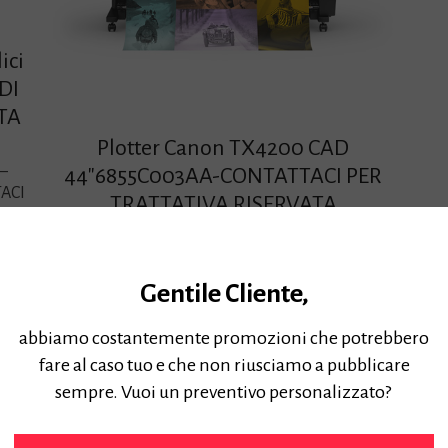
ici
DI
TA
Plotter Canon TX4200 CAD
 –
44″6855C003AA-CONTATTACI PER
ACI
TRATTATIVA RISERVATA
Plotter Canon TX4200 CAD 44″ 6855C003AA-
PREZZO DI LISTINO CONTATTACI PER
TRATTATIVA RISERVATA –
Gentile Cliente,
Questo plotter gode delle agevolazioni
abbiamo costantemente promozioni che potrebbero
fiscali del piano “Industria 4.0”
Approfondisci »
fare al caso tuo e che non riusciamo a pubblicare
sempre. Vuoi un preventivo personalizzato?
Prezzo:
4900,00
€
Iva Inclusa