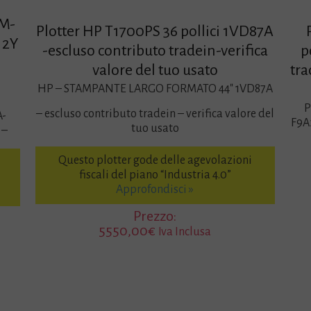
0M-
Plotter HP T1700PS 36 pollici 1VD87A
 2Y
-escluso contributo tradein-verifica
p
valore del tuo usato
tra
HP – STAMPANTE LARGO FORMATO 44″ 1VD87A
P
– escluso contributo tradein – verifica valore del
A-
F9A
tuo usato
 –
Questo plotter gode delle agevolazioni
fiscali del piano “Industria 4.0”
Approfondisci »
Prezzo:
5550,00
€
Iva Inclusa