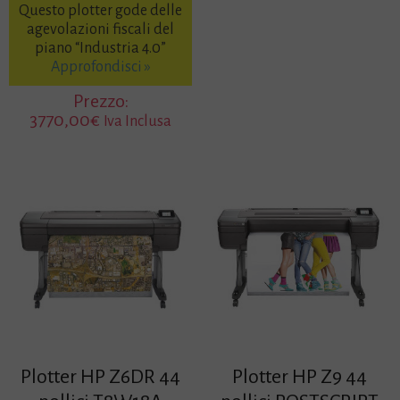
Questo plotter gode delle
agevolazioni fiscali del
piano “Industria 4.0”
Approfondisci »
Prezzo:
3770,00
€
Iva Inclusa
Plotter HP Z6DR 44
Plotter HP Z9 44