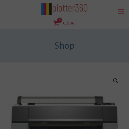
0
0,00€
Shop