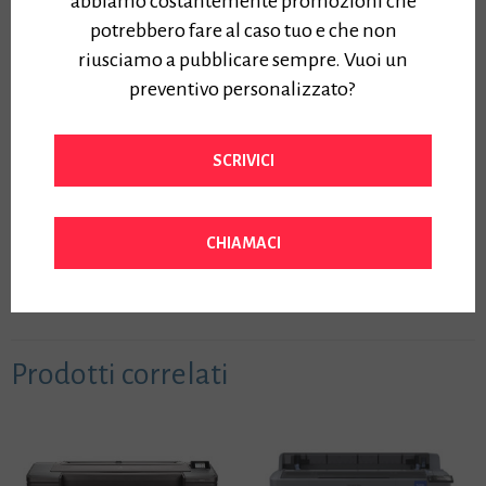
abbiamo costantemente promozioni che
6413C003 7 COLORI
potrebbero fare al caso tuo e che non
+PIEDISTALLO -contattaci
riusciamo a pubblicare sempre. Vuoi un
per offerta riservata-
preventivo personalizzato?
Questo plotter gode delle
agevolazioni fiscali del
SCRIVICI
piano “Industria 4.0”
Approfondisci »
Prezzo:
CHIAMACI
5300,00
€
Iva Inclusa
Prodotti correlati