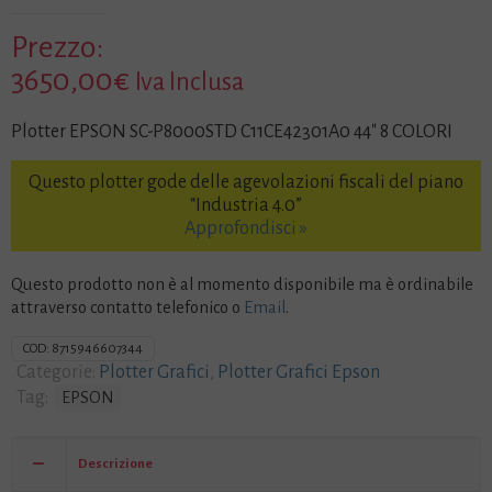
Prezzo:
3650,00
€
Iva Inclusa
Plotter EPSON SC-P8000STD C11CE42301A0 44″ 8 COLORI
Questo plotter gode delle agevolazioni fiscali del piano
“Industria 4.0”
Approfondisci »
Questo prodotto non è al momento disponibile ma è ordinabile
attraverso contatto
telefonico
o
Email
.
COD:
8715946607344
Categorie:
Plotter Grafici
,
Plotter Grafici Epson
Tag:
EPSON
Descrizione