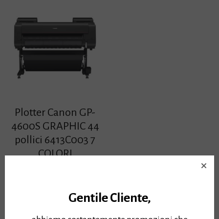
Plotter Canon GP-
4600S GRAPHIC 44
pollici 6413C003 7
COLORI
+PIEDISTALLO -
contattaci per offerta
riservata-
Gentile Cliente,
Plotter Canon GP-4600S
GRAPHIC 44 pollici