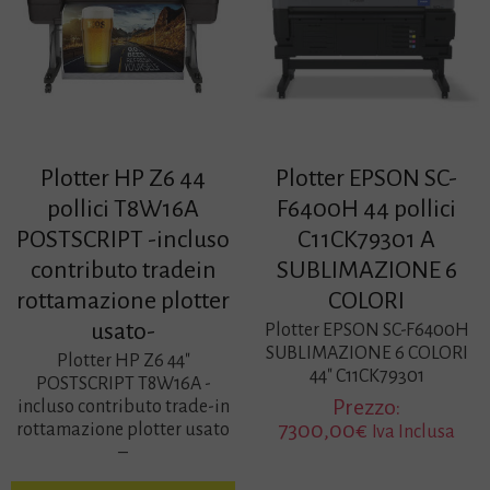
Plotter HP Z6 44
Plotter EPSON SC-
pollici T8W16A
F6400H 44 pollici
POSTSCRIPT -incluso
C11CK79301 A
contributo tradein
SUBLIMAZIONE 6
rottamazione plotter
COLORI
usato-
Plotter EPSON SC-F6400H
SUBLIMAZIONE 6 COLORI
Plotter HP Z6 44″
44″ C11CK79301
POSTSCRIPT T8W16A -
Prezzo:
incluso contributo trade-in
7300,00
€
rottamazione plotter usato
Iva Inclusa
–