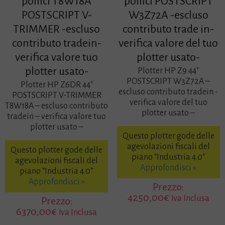
pollici T8W18A
pollici POSTSCRIPT
POSTSCRIPT V-
W3Z72A -escluso
TRIMMER -escluso
contributo trade in-
contributo tradein-
verifica valore del tuo
verifica valore tuo
plotter usato-
plotter usato-
Plotter HP Z9 44″
POSTSCRIPT W3Z72A –
Plotter HP Z6DR 44″
escluso contributo tradein -
POSTSCRIPT V-TRIMMER
verifica valore del tuo
T8W18A – escluso contributo
plotter usato –
tradein – verifica valore tuo
plotter usato –
Questo plotter gode delle
agevolazioni fiscali del
Questo plotter gode delle
piano “Industria 4.0”
agevolazioni fiscali del
Approfondisci »
piano “Industria 4.0”
Approfondisci »
Prezzo:
4250,00
€
Iva Inclusa
Prezzo:
6370,00
€
Iva Inclusa