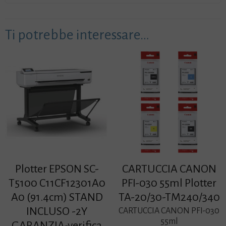
Ti potrebbe interessare…
Plotter EPSON SC-
CARTUCCIA CANON
T5100 C11CF12301A0
PFI-030 55ml Plotter
A0 (91.4cm) STAND
TA-20/30-TM240/340
INCLUSO -2Y
CARTUCCIA CANON PFI-030
55ml
GARANZIA-verifica