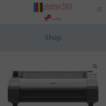
0
0,00€
Shop