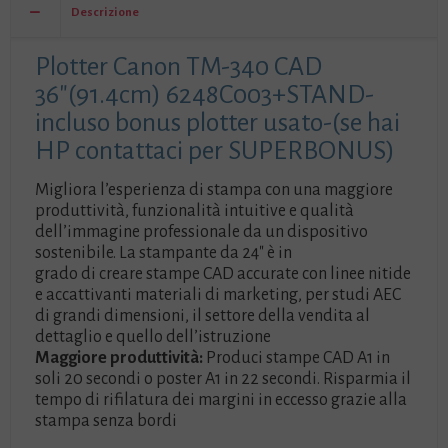
bonus
Descrizione
plotter
usato-
Plotter Canon TM-340 CAD
(se
hai
36″(91.4cm) 6248C003+STAND-
HP
incluso bonus plotter usato-(se hai
contattaci
HP contattaci per SUPERBONUS)
per
SUPERBONUS)
Migliora l’esperienza di stampa con una maggiore
quantità
produttività, funzionalità intuitive e qualità
dell’immagine professionale da un dispositivo
sostenibile. La stampante da 24″ è in
grado di creare stampe CAD accurate con linee nitide
e accattivanti materiali di marketing, per studi AEC
di grandi dimensioni, il settore della vendita al
dettaglio e quello dell’istruzione
Maggiore produttività:
Produci stampe CAD A1 in
soli 20 secondi o poster A1 in 22 secondi. Risparmia il
tempo di rifilatura dei margini in eccesso grazie alla
stampa senza bordi