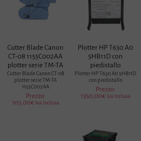
Cutter Blade Canon
Plotter HP T630 A0
CT-08 1155C002AA
5HB11D con
plotter serie TM-TA
piedistallo
Cutter Blade Canon CT-08
Plotter HP T630 A0 5HB11D
plotter serie TM-TA
con piedistallo
1155C002AA
Prezzo:
Prezzo:
1350,00
€
Iva Inclusa
105,00
€
Iva Inclusa