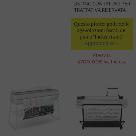
LISTINO CONTATTACI PER
TRATTATIVA RISERVATA –
Questo plotter gode delle
agevolazioni fiscali del
piano “Industria 4.0”
Approfondisci »
Prezzo:
4700,00
€
Iva Inclusa