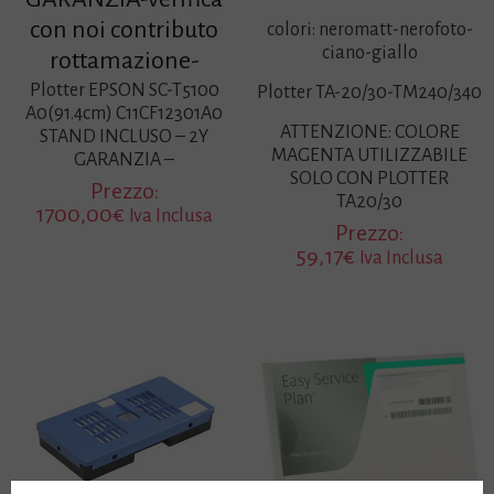
con noi contributo
colori: neromatt-nerofoto-
ciano-giallo
rottamazione-
Plotter EPSON SC-T5100
Plotter TA-20/30-TM240/340
A0(91.4cm) C11CF12301A0
ATTENZIONE: COLORE
STAND INCLUSO – 2Y
MAGENTA UTILIZZABILE
GARANZIA –
SOLO CON PLOTTER
Prezzo:
TA20/30
1700,00
€
Iva Inclusa
Prezzo:
59,17
€
Iva Inclusa