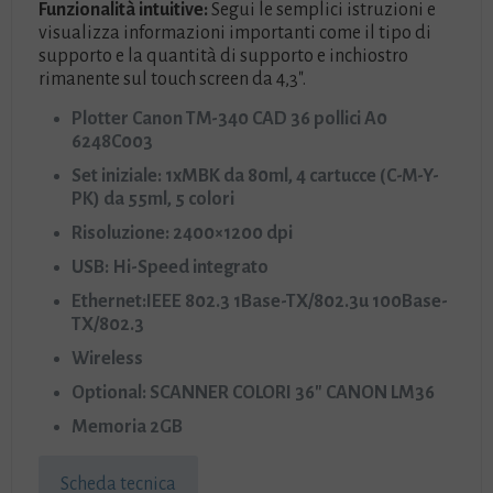
Funzionalità intuitive:
Segui le semplici istruzioni e
visualizza informazioni importanti come il tipo di
supporto e la quantità di supporto e inchiostro
rimanente sul touch screen da 4,3″.
Plotter Canon TM-340 CAD 36 pollici A0
6248C003
Set iniziale: 1xMBK da 80ml, 4 cartucce (C-M-Y-
PK) da 55ml, 5 colori
Risoluzione: 2400×1200 dpi
USB: Hi-Speed integrato
Ethernet:IEEE 802.3 1Base-TX/802.3u 100Base-
TX/802.3
Wireless
Optional: SCANNER COLORI 36″ CANON LM36
Memoria 2GB
Scheda tecnica