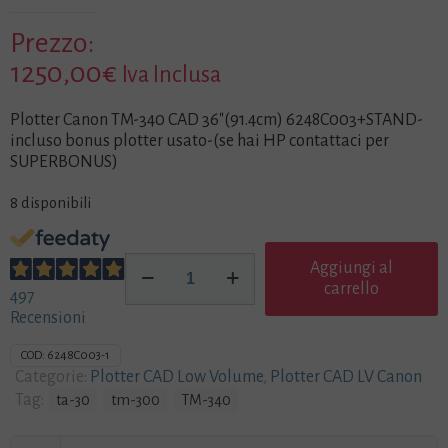
Prezzo:
1250,00
€
Iva Inclusa
Plotter Canon TM-340 CAD 36″(91.4cm) 6248C003+STAND-
incluso bonus plotter usato-(se hai HP contattaci per
SUPERBONUS)
8 disponibili
Plotter
Aggiungi al
Canon
carrello
497
TM-
Recensioni
340
CAD
COD:
6248C003-1
36"
Categorie:
Plotter CAD Low Volume
,
Plotter CAD LV Canon
(91.4cm)
Tag:
ta-30
tm-300
TM-340
6248C003+STAND-
incluso