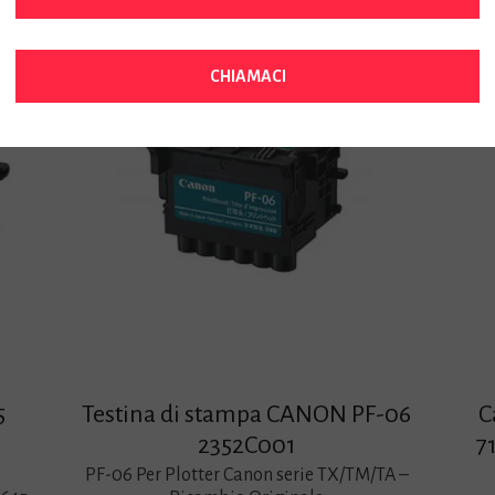
CHIAMACI
5
Testina di stampa CANON PF-06
C
2352C001
7
PF-06 Per Plotter Canon serie TX/TM/TA –