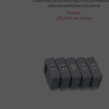
Canon 6300/6350/8300/8300S/6300S/6400
0/8400/6400SE/8400SE/9400S
Prezzo:
375,00
€
Iva Inclusa