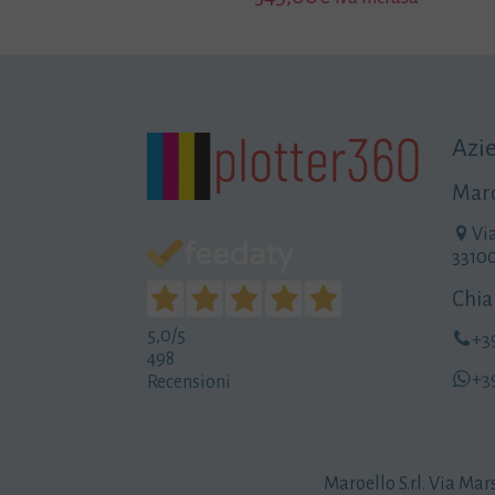
Azi
Maro
Vi
3310
Chia
5,0
/5
+3
498
+3
Recensioni
Maroello S.r.l. Via Mar