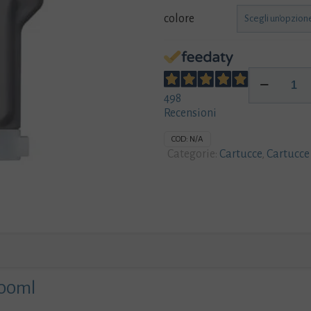
colore
Cartucce
CANON
498
PFI-
Recensioni
207
300ml
COD:
N/A
quantità
Categorie:
Cartucce
,
Cartucce
300ml