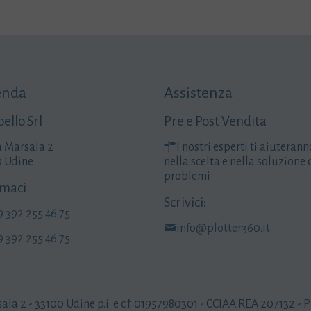
enda
Assistenza
ello Srl
Pre e Post Vendita
a Marsala 2
I nostri esperti ti aiuterann
0 Udine
nella scelta e nella soluzione 
problemi
maci
Scrivici:
9 392 255 46 75
info@plotter360.it
9 392 255 46 75
sala 2 - 33100 Udine p.i. e c.f. 01957980301 - CCIAA REA 207132 -
P