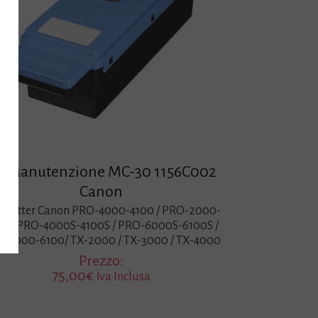
it Manutenzione MC-30 1156C002
Canon
 Plotter Canon PRO-4000-4100 / PRO-2000-
00 / PRO-4000S-4100S / PRO-6000S-6100S /
-6000-6100/ TX-2000 / TX-3000 / TX-4000
Prezzo:
75,00
€
Iva Inclusa