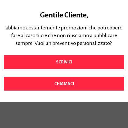
Gentile Cliente,
abbiamo costantemente promozioni che potrebbero
fare al caso tuo e che non riusciamo a pubblicare
Cartucce CANON PFI-110 160ml
sempre. Vuoi un preventivo personalizzato?
l
Per Plotter Canon TX2x00/TX3x00/TX4x00
Prezzo:
98,00
€
Iva Inclusa
 PRO
SCRIVICI
K
CHIAMACI
Per
21
PRO