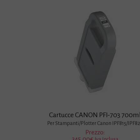
Cartucce CANON PFI-703 700m
Per Stampanti/Plotter Canon IPF815/IPF8
Prezzo:
345,00
€
Iva Inclusa