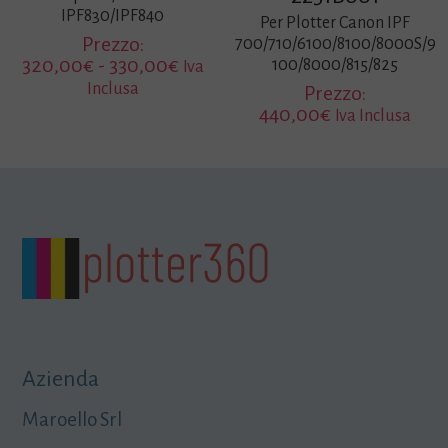
IPF830/IPF840
Per Plotter Canon IPF
Prezzo:
700/710/6100/8100/8000S/9
Fascia
320,00
€
-
330,00
€
100/8000/815/825
Iva
di
Inclusa
Prezzo:
prezzo:
440,00
€
Iva Inclusa
da
320,00€
a
330,00€
Azienda
Maroello Srl