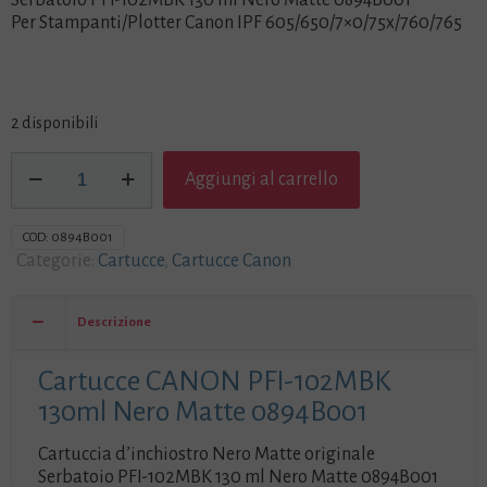
Serbatoio PFI-102MBK 130 ml Nero Matte 0894B001
Per Stampanti/Plotter Canon IPF 605/650/7×0/75x/760/765
2 disponibili
Cartucce
Aggiungi al carrello
CANON
PFI-
102MBK
COD:
0894B001
130ml
Categorie:
Cartucce
,
Cartucce Canon
Nero
Matte
0894B001
Descrizione
quantità
Cartucce CANON PFI-102MBK
130ml Nero Matte 0894B001
Cartuccia d’inchiostro Nero Matte originale
Serbatoio PFI-102MBK 130 ml Nero Matte 0894B001