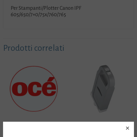
Per Stampanti/Plotter Canon IPF
605/650/7×0/75x/760/765
Prodotti correlati
Cartucce OCE IJC246
Cartucce CANON PFI-