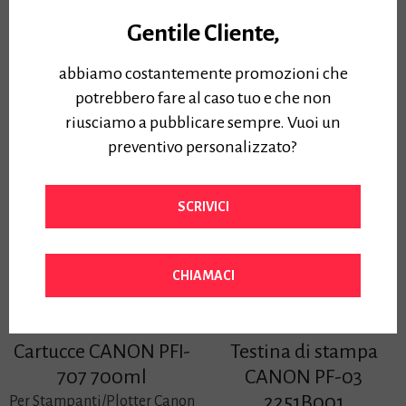
703 700ml
Colore: Magenta – Serbatoio:
130 ml – Ricambio Originale
Per Stampanti/Plotter Canon
Gentile Cliente,
– Per plotter OCE’ CS2436
IPF815/IPF825
Prezzo:
Prezzo:
abbiamo costantemente promozioni che
80,00
€
Iva Inclusa
345,00
€
Iva Inclusa
potrebbero fare al caso tuo e che non
riusciamo a pubblicare sempre. Vuoi un
preventivo personalizzato?
SCRIVICI
CHIAMACI
Cartucce CANON PFI-
Testina di stampa
707 700ml
CANON PF-03
2251B001
Per Stampanti/Plotter Canon