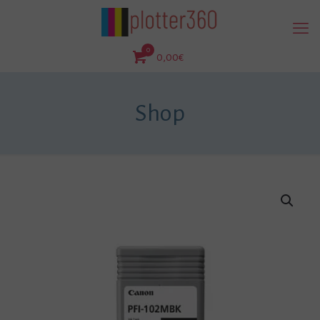
0
0,00€
Shop