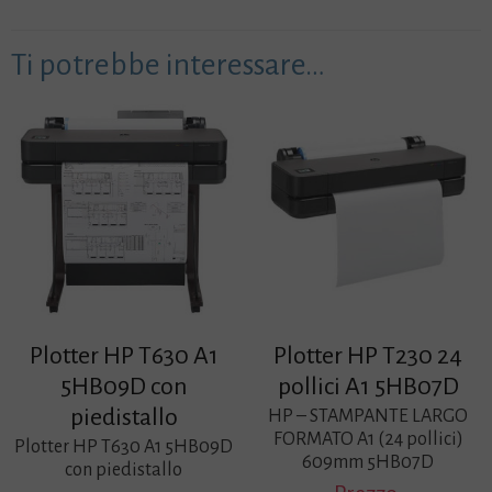
Ti potrebbe interessare…
Plotter HP T630 A1
Plotter HP T230 24
5HB09D con
pollici A1 5HB07D
piedistallo
HP – STAMPANTE LARGO
FORMATO A1 (24 pollici)
Plotter HP T630 A1 5HB09D
609mm 5HB07D
con piedistallo