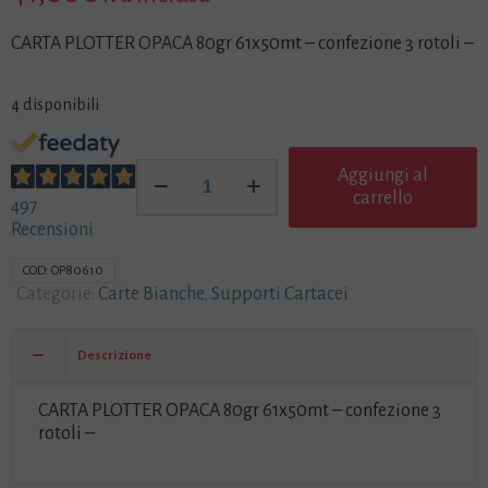
CARTA PLOTTER OPACA 80gr 61x50mt – confezione 3 rotoli –
4 disponibili
CARTA
Aggiungi al
PLOTTER
carrello
497
OPACA
Recensioni
80gr
DRAFT
COD:
OP80610
61x50mt
Categorie:
Carte Bianche
,
Supporti Cartacei
-
OP80610
-
Descrizione
confezione
3
CARTA PLOTTER OPACA 80gr 61x50mt – confezione 3
rotoli
rotoli –
-
quantità