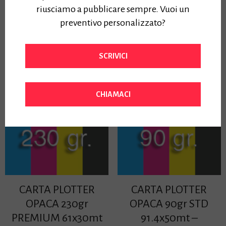
riusciamo a pubblicare sempre. Vuoi un
CARTA PHOTOSATIN 190gr
CARTA PHOTOGLOSS 260gr
91.4x30mt
1067x30mt
preventivo personalizzato?
Prezzo:
Prezzo:
100,00
€
127,70
€
Iva Inclusa
Iva Inclusa
SCRIVICI
CHIAMACI
CARTA PLOTTER
CARTA PLOTTER
OPACA 230gr
OPACA 90gr STD
PREMIUM 61x30mt
91.4x50mt –