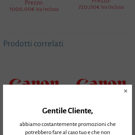
Prezzo:
Prezzo:
720,00
€
Iva Inclusa
1000,00
€
Iva Inclusa
Prodotti correlati
Gentile Cliente,
CARTA PHOTOSATIN
CARTA PHOTOGLOSS
abbiamo costantemente promozioni che
190gr 91.4x30mt
260gr 1067x30mt
potrebbero fare al caso tuo e che non