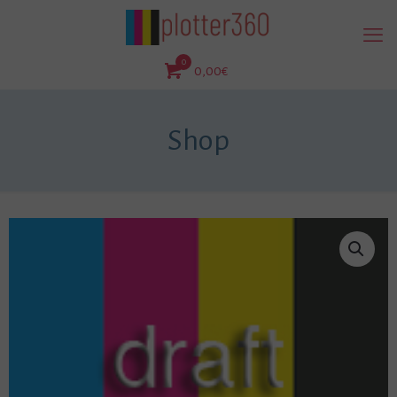
0
0,00€
Shop