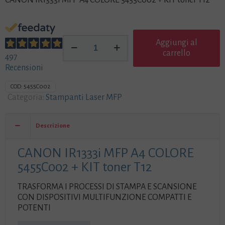
CANON IR1333i MFP A4 COLORE 5455C002 + KIT toner T12
CANON
Aggiungi al
IR1333i
carrello
497
MFP
Recensioni
A4
COLORE
COD:
5455C002
5455C002
Categoria:
Stampanti Laser MFP
+
KIT
toner
Descrizione
T12
quantità
CANON IR1333i MFP A4 COLORE
5455C002 + KIT toner T12
TRASFORMA I PROCESSI DI STAMPA E SCANSIONE
CON DISPOSITIVI MULTIFUNZIONE COMPATTI E
POTENTI