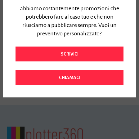
CANON IR1440i MFP
CANON IR3326i
abbiamo costantemente promozioni che
A4 B/N 5951C003
5965C005 MFP
potrebbero fare al caso tuo e che non
COLORI A4/A3 + kit
CANON IR1440i MFP A4 B/N
riusciamo a pubblicare sempre. Vuoi un
5951C003
toner -garanzia 1Y on
preventivo personalizzato?
Prezzo:
site
380,00
€
Iva Inclusa
CANON IR3326i
SCRIVICI
5965C005 MFP COLORI
A4/A3 + kit toner -
garanzia 1Y on site
CHIAMACI
Prezzo:
2550,00
€
Iva Inclusa