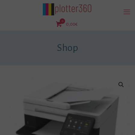
0
0,00€
Shop