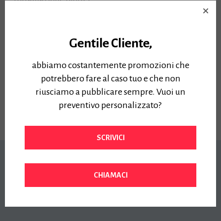
Questo plotter gode delle
agevolazioni fiscali del
Gentile Cliente,
piano “Industria 4.0”
Approfondisci »
abbiamo costantemente promozioni che
Prezzo:
potrebbero fare al caso tuo e che non
7200,00
€
Iva Inclusa
riusciamo a pubblicare sempre. Vuoi un
preventivo personalizzato?
SCRIVICI
CHIAMACI