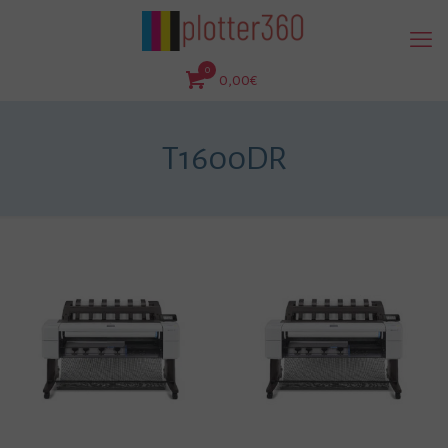
0
0,00€
T1600DR