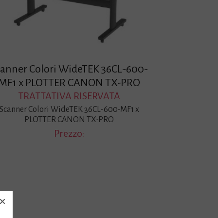
canner Colori WideTEK 36CL-600-
MF1 x PLOTTER CANON TX-PRO
TRATTATIVA RISERVATA
Scanner Colori WideTEK 36CL-600-MF1 x
PLOTTER CANON TX-PRO
Prezzo: