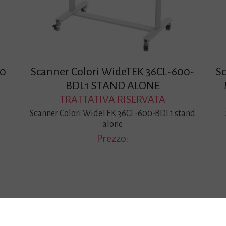
00
Scanner Colori WideTEK 36CL-600-
S
BDL1 STAND ALONE
TRATTATIVA RISERVATA
x
Scanner Colori WideTEK 36CL-600-BDL1 stand
alone
Prezzo: