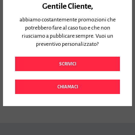
Gentile Cliente,
abbiamo costantemente promozioni che
potrebbero fare al caso tuo e che non
riusciamo a pubblicare sempre. Vuoi un
Scanner Colori Canon
preventivo personalizzato?
SC 42E 2738V824
Piedistallo escluso – Stand
Opzionale 2367V588 –
SCRIVICI
Risoluzione 1200dpi – USB:
SuperSpeed USB 3.0
Prezzo:
CHIAMACI
6700,00
€
Iva Inclusa