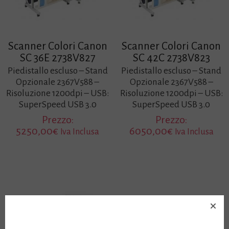
Scanner Colori Canon
Scanner Colori Canon
SC 36E 2738V827
SC 42C 2738V823
Piedistallo escluso – Stand
Piedistallo escluso – Stand
Opzionale 2367V588 –
Opzionale 2367V588 –
Risoluzione 1200dpi – USB:
Risoluzione 1200dpi – USB:
SuperSpeed USB 3.0
SuperSpeed USB 3.0
Prezzo:
Prezzo:
5250,00
€
6050,00
€
Iva Inclusa
Iva Inclusa